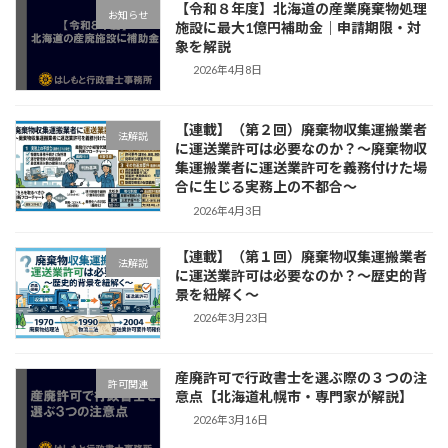
【令和８年度】北海道の産業廃棄物処理
お知らせ
施設に最大1億円補助金｜申請期限・対
象を解説
2026年4月8日
【連載】（第２回）廃棄物収集運搬業者
法解説
に運送業許可は必要なのか？～廃棄物収
集運搬業者に運送業許可を義務付けた場
合に生じる実務上の不都合～
2026年4月3日
【連載】（第１回）廃棄物収集運搬業者
法解説
に運送業許可は必要なのか？～歴史的背
景を紐解く～
2026年3月23日
産廃許可で行政書士を選ぶ際の３つの注
許可関連
意点【北海道札幌市・専門家が解説】
2026年3月16日